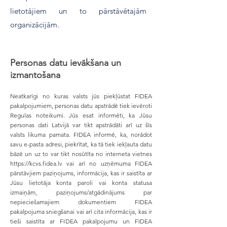
lietotājiem un to pārstāvētajām
organizācijām.
Personas datu ievākšana un
izmantošana
Neatkarīgi no kuras valsts jūs piekļūstat FIDEA
pakalpojumiem, personas datu apstrādē tiek ievēroti
Regulas noteikumi. Jūs esat informēti, ka Jūsu
personas dati Latvijā var tikt apstrādāti arī uz šīs
valsts likuma pamata. FIDEA informē, ka, norādot
savu e-pasta adresi, piekrītat, ka tā tiek iekļauta datu
bāzē un uz to var tikt nosūtīta no interneta vietnes
https://kcvs.fidea.lv
vai arī no uzņēmuma FIDEA
pārstāvjiem paziņojums, informācija, kas ir saistīta ar
Jūsu lietotāja konta paroli vai konta statusa
izmaiņām, paziņojums/atgādinājums par
nepieciešamajiem dokumentiem FIDEA
pakalpojuma sniegšanai vai arī cita informācija, kas ir
tieši saistīta ar FIDEA pakalpojumu un FIDEA