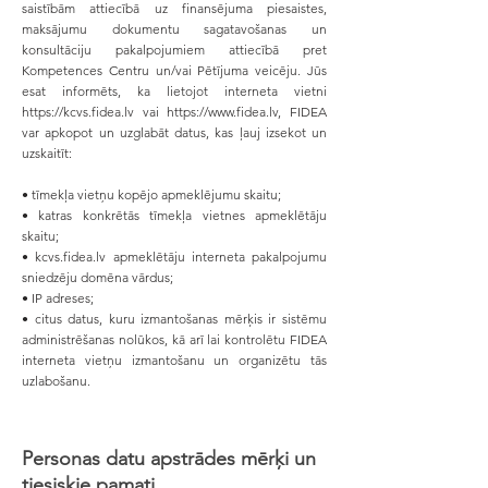
saistībām attiecībā uz finansējuma piesaistes,
maksājumu dokumentu sagatavošanas un
konsultāciju pakalpojumiem attiecībā pret
Kompetences Centru un/vai Pētījuma veicēju. Jūs
esat informēts, ka lietojot interneta vietni
https://kcvs.fidea.lv
vai
https://www.fidea.lv
, FIDEA
var apkopot un uzglabāt datus, kas ļauj izsekot un
uzskaitīt:
• tīmekļa vietņu kopējo apmeklējumu skaitu;
• katras konkrētās tīmekļa vietnes apmeklētāju
skaitu;
• kcvs.fidea.lv apmeklētāju interneta pakalpojumu
sniedzēju domēna vārdus;
• IP adreses;
• citus datus, kuru izmantošanas mērķis ir sistēmu
administrēšanas nolūkos, kā arī lai kontrolētu FIDEA
interneta vietņu izmantošanu un organizētu tās
uzlabošanu.
Personas datu apstrādes mērķi un
tiesiskie pamati