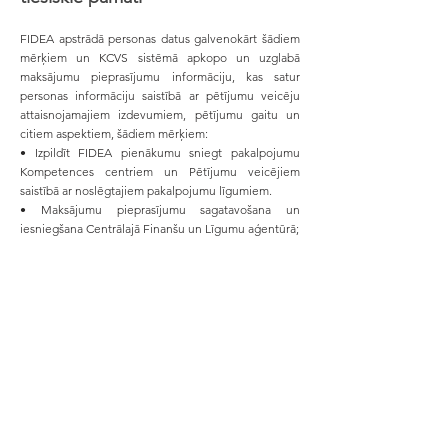
FIDEA apstrādā personas datus galvenokārt šādiem
mērķiem un KCVS sistēmā apkopo un uzglabā
maksājumu pieprasījumu informāciju, kas satur
personas informāciju saistībā ar pētījumu veicēju
attaisnojamajiem izdevumiem, pētījumu gaitu un
citiem aspektiem, šādiem mērķiem:
• Izpildīt FIDEA pienākumu sniegt pakalpojumu
Kompetences centriem un Pētījumu veicējiem
saistībā ar noslēgtajiem pakalpojumu līgumiem.
• Maksājumu pieprasījumu sagatavošana un
iesniegšana Centrālajā Finanšu un Līgumu aģentūrā;
• Skaidrojumu un precizējumu sagatavošana
iesniegšanai Centrālajā Finanšu un Līgumu
aģentūrā;
• Informācijas sniegšana Kompetences centra
padomei, valdei un pārvaldes institūcijām;
• Efektīvai Kompetences centru pārvaldības procesu
sekmēšanai;
• Pieteikumu izskatīšanai un apstrādei;
• Jaunumu izsūtīšana. FIDEA apstrādā personas
datus uz šādiem tiesiskajiem pamatiem:
• Ar normatīvo aktu noteikta juridiskā pienākuma