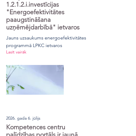
1.2.1.2.i.investīcijas
"Energoefektivitātes
paaugstināšana
uzņēmējdarbībā" ietvaros
Jauns uzsaukums energoefektivitātes
programmā LPKC ietvaros
Lasīt vairāk
2026. gada 6. jūlijs
Kompetences centru
palīdzības portāls ir jaunā