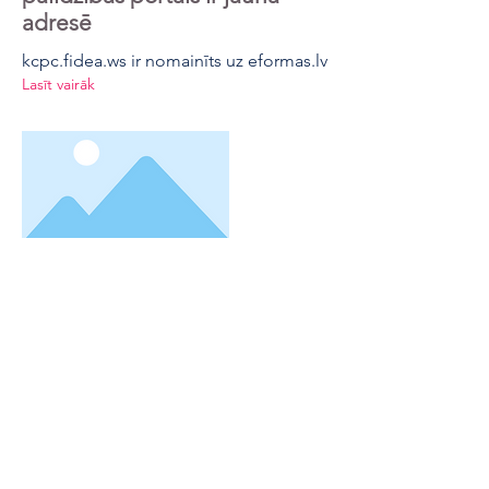
adresē
kcpc.fidea.ws ir nomainīts uz eformas.lv
Lasīt vairāk
2026. gada 6. jūlijs
Atvērts palīdzības portāls
Kompetences centru projektu
veicējiem
FIDEA ir izveidojusi palīdzības portālu
Kompetences centru klientiem.