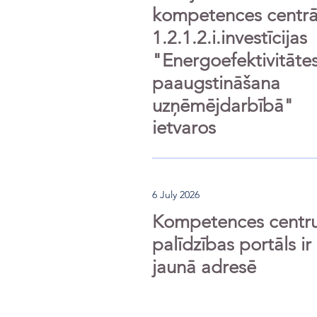
kompetences centr
1.2.1.2.i.investīcijas
"Energoefektivitāte
paaugstināšana
uzņēmējdarbībā"
ietvaros
6 July 2026
Kompetences centr
palīdzības portāls ir
jaunā adresē