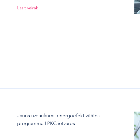
ā
Lasīt vairāk
Jauns uzsaukums energoefektivitātes
programmā LPKC ietvaros