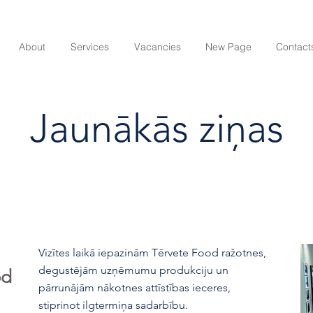
About
Services
Vacancies
New Page
Contact
Jaunākās ziņas
Vizītes laikā iepazinām Tērvete Food ražotnes,
degustējām uzņēmumu produkciju un
od
pārrunājām nākotnes attīstības ieceres,
stiprinot ilgtermiņa sadarbību.