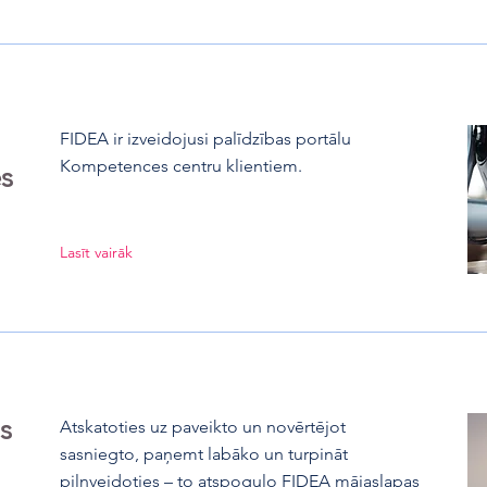
FIDEA ir izveidojusi palīdzības portālu
Kompetences centru klientiem.
s
Lasīt vairāk
s
Atskatoties uz paveikto un novērtējot
sasniegto, paņemt labāko un turpināt
pilnveidoties – to atspoguļo FIDEA mājaslapas