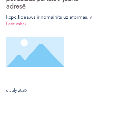
adresē
kcpc.fidea.ws ir nomainīts uz eformas.lv
Lasīt vairāk
6 July 2026
Atvērts palīdzības portāls
Kompetences centru projektu
veicējiem
FIDEA ir izveidojusi palīdzības portālu
Kompetences centru klientiem.